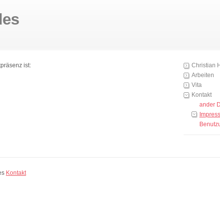
des
präsenz ist:
Christian 
Arbeiten
Vita
Kontakt
ander D
Impres
Benutz
es
Kontakt